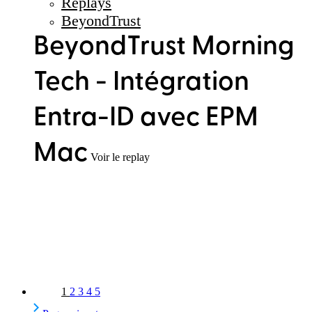
Replays
BeyondTrust
BeyondTrust Morning
Tech - Intégration
Entra-ID avec EPM
Mac
Voir le replay
1
2
3
4
5