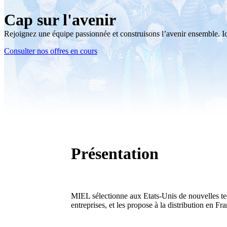
accès et
cyberséc
Cap sur l'avenir
ressources
offensiv
dans le Cloud
Rejoignez une équipe passionnée et construisons l’avenir ensemble. I
Consulter nos offres en cours
Protecti
Plateforme
de la
SecOps
messager
souveraine
Intégrati
SIEM SOAR
M365
EDR unifiée
Présentation
Plateforme de
MIEL sélectionne aux Etats-Unis de nouvelles te
sécurité unifiée
entreprises, et les propose à la distribution en Fr
du code à