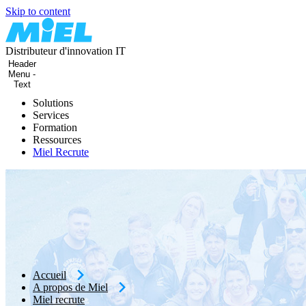
Skip to content
Distributeur d'innovation IT
Header
Menu -
Text
Solutions
Services
Platefor
Plateforme
Formation
Ressources
de sécuri
sécurité Zero
Miel Recrute
réseau Z
Trust. SASE.
trust
SOC
autonome.
SASE.
Platefor
Accueil
A propos de Miel
Sécurité des
de
Miel recrute